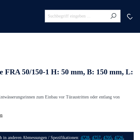
e FRA 50/150-1 H: 50 mm, B: 150 mm, L:
Entwässerungsrinnen zum Einbau vor Türaustritten oder entlang von
en
ch in anderen Abmessungen / Spezifikationen:
4728
,
4757
,
4705
,
4726
,