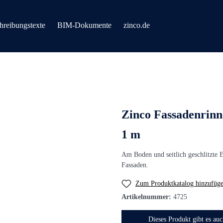
hreibungstexte
BIM-Dokumente
zinco.de
Zinco Fassadenrinn
1 m
Am Boden und seitlich geschlitzte 
Fassaden.
Zum Produktkatalog hinzufüg
Artikelnummer:
4725
Dieses Produkt gibt es au