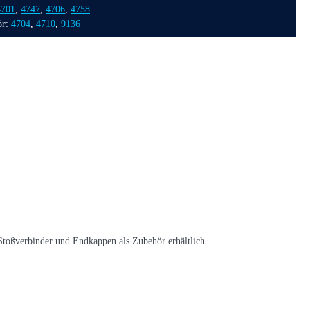
4701
,
4747
,
4706
,
4758
ör:
4704
,
4710
,
9136
Stoßverbinder und Endkappen als Zubehör erhältlich.