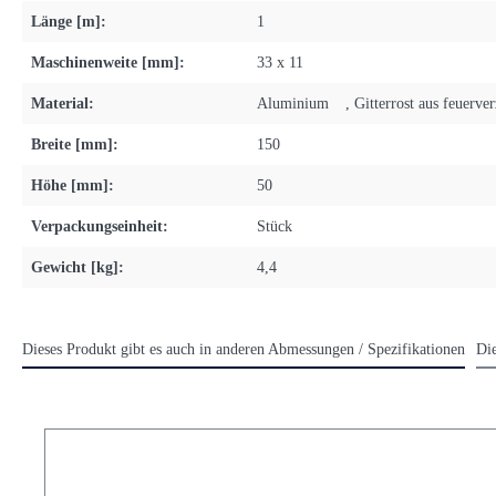
Länge [m]:
1
Maschinenweite [mm]:
33 x 11
Material:
Aluminium
, Gitterrost aus feuerve
Breite [mm]:
150
Höhe [mm]:
50
Verpackungseinheit:
Stück
Gewicht [kg]:
4,4
Dieses Produkt gibt es auch in anderen Abmessungen / Spezifikationen
Di