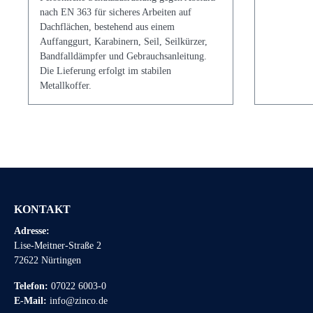
nach EN 363 für sicheres Arbeiten auf
Dachflächen, bestehend aus einem
Auffanggurt, Karabinern, Seil, Seilkürzer,
Bandfalldämpfer und Gebrauchsanleitung.
Die Lieferung erfolgt im stabilen
Metallkoffer.
KONTAKT
Adresse:
Lise-Meitner-Straße 2
72622 Nürtingen
Telefon:
07022 6003-0
E-Mail:
info@zinco.de