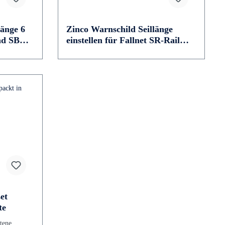
änge 6
Zinco Warnschild Seillänge
nd SB
einstellen für Fallnet SR-Rail
und SB 200-Rail
et
te
ltene