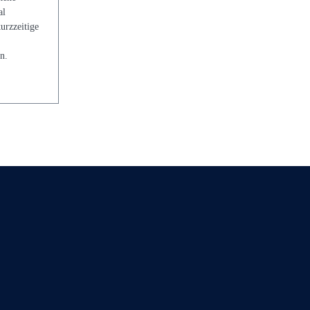
al
urzzeitige
n.