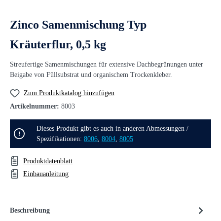
Zinco Samenmischung Typ
Kräuterflur, 0,5 kg
Streufertige Samenmischungen für extensive Dachbegrünungen unter
Beigabe von Füllsubstrat und organischem Trockenkleber.
Zum Produktkatalog hinzufügen
Artikelnummer:
8003
Dieses Produkt gibt es auch in anderen Abmessungen /
Spezifikationen:
8006
,
8004
,
8005
Produktdatenblatt
Einbauanleitung
Beschreibung