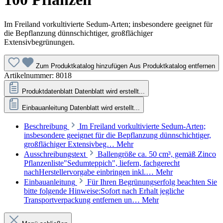
Im Freiland vorkultivierte Sedum-Arten; insbesondere geeignet für
die Bepflanzung dünnschichtiger, großflächiger
Extensivbegrünungen.
Zum Produktkatalog hinzufügen
Aus Produktkatalog entfernen
Artikelnummer:
8018
Produktdatenblatt
Datenblatt wird erstellt...
Einbauanleitung
Datenblatt wird erstellt...
Beschreibung
Im Freiland vorkultivierte Sedum-Arten;
insbesondere geeignet für die Bepflanzung dünnschichtiger,
großflächiger Extensivbeg…
Mehr
Ausschreibungstext
Ballengröße ca. 50 cm³, gemäß Zinco
Pflanzenliste"Sedumteppich", liefern, fachgerecht
nachHerstellervorgabe einbringen inkl.…
Mehr
Einbauanleitung
Für Ihren Begrünungserfolg beachten Sie
bitte folgende Hinweise:Sofort nach Erhalt jegliche
Transportverpackung entfernen un…
Mehr