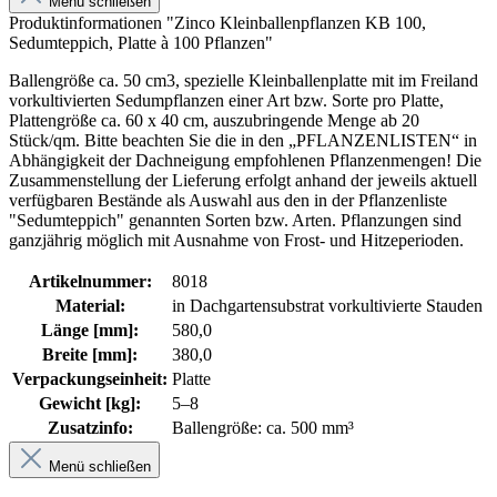
Menü schließen
Produktinformationen "Zinco Kleinballenpflanzen KB 100,
Sedumteppich, Platte à 100 Pflanzen"
Ballengröße ca. 50 cm3, spezielle Kleinballenplatte mit im Freiland
vorkultivierten Sedumpflanzen einer Art bzw. Sorte pro Platte,
Plattengröße ca. 60 x 40 cm, auszubringende Menge ab 20
Stück/qm. Bitte beachten Sie die in den „PFLANZENLISTEN“ in
Abhängigkeit der Dachneigung empfohlenen Pflanzenmengen! Die
Zusammenstellung der Lieferung erfolgt anhand der jeweils aktuell
verfügbaren Bestände als Auswahl aus den in der Pflanzenliste
"Sedumteppich" genannten Sorten bzw. Arten. Pflanzungen sind
ganzjährig möglich mit Ausnahme von Frost- und Hitzeperioden.
Artikelnummer:
8018
Material:
in Dachgartensubstrat vorkultivierte Stauden
Länge [mm]:
580,0
Breite [mm]:
380,0
Verpackungseinheit:
Platte
Gewicht [kg]:
5–8
Zusatzinfo:
Ballengröße: ca. 500 mm³
Menü schließen