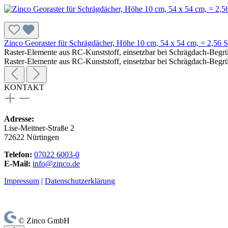
Zinco Georaster für Schrägdächer, Höhe 10 cm, 54 x 54 cm, = 2,56 S
Raster-Elemente aus RC-Kunststoff, einsetzbar bei Schrägdach-Begr
Raster-Elemente aus RC-Kunststoff, einsetzbar bei Schrägdach-Begr
KONTAKT
Adresse:
Lise-Meitner-Straße 2
72622 Nürtingen
Telefon:
07022 6003-0
E-Mail:
info@zinco.de
Impressum
|
Datenschutzerklärung
© Zinco GmbH