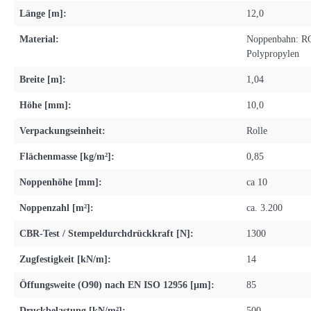
Länge [m]:
12,0
Material:
Noppenbahn: RC
Polypropylen
Breite [m]:
1,04
Höhe [mm]:
10,0
Verpackungseinheit:
Rolle
Flächenmasse [kg/m²]:
0,85
Noppenhöhe [mm]:
ca 10
Noppenzahl [m²]:
ca. 3.200
CBR-Test / Stempeldurchdrückkraft [N]:
1300
Zugfestigkeit [kN/m]:
14
Öffungsweite (O90) nach EN ISO 12956 [µm]:
85
Druckbelastung [kN/m²]:
500