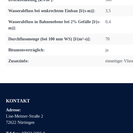
Wasserabfluss bei senkrechtem Einbau [l/(s-m)]:
3,5
Wasserabfluss in Bahnenebene bei 2% Gefälle [l/(s-
0,4
m)]:
Durchflussmenge (bei 100 mm WS) [l/(m²-s)]:
70
Bitumenverträglich:
ja
Zusatzinfo:
einseitiger Vlie
KONTAKT
Adresse:
Lise-Meitner-Straße 2
72622 Nürtingen