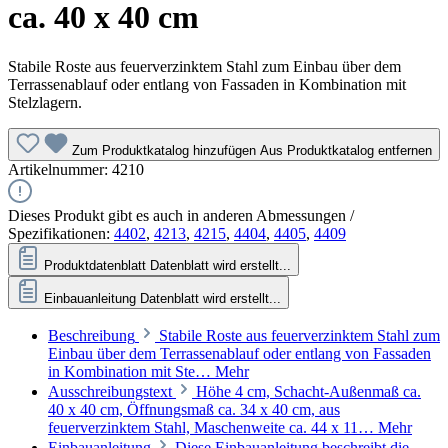
ca. 40 x 40 cm
Stabile Roste aus feuerverzinktem Stahl zum Einbau über dem
Terrassenablauf oder entlang von Fassaden in Kombination mit
Stelzlagern.
Zum Produktkatalog hinzufügen
Aus Produktkatalog entfernen
Artikelnummer:
4210
Dieses Produkt gibt es auch in anderen Abmessungen /
Spezifikationen:
4402
,
4213
,
4215
,
4404
,
4405
,
4409
Produktdatenblatt
Datenblatt wird erstellt...
Einbauanleitung
Datenblatt wird erstellt...
Beschreibung
Stabile Roste aus feuerverzinktem Stahl zum
Einbau über dem Terrassenablauf oder entlang von Fassaden
in Kombination mit Ste…
Mehr
Ausschreibungstext
Höhe 4 cm, Schacht-Außenmaß ca.
40 x 40 cm, Öffnungsmaß ca. 34 x 40 cm, aus
feuerverzinktem Stahl, Maschenweite ca. 44 x 11…
Mehr
Einbauanleitung
Diese Einbauanleitung beschreibt die