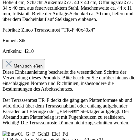
Höhe 4 cm, Schacht-Außenmaß ca. 40 x 40 cm, Öffnungsmaß ca.
34 x 40 cm, aus feuerverzinktem Stahl, Maschenweite ca. 44 x 11
mm, trittstabil, Breite der Auflage-Schenkel ca. 30 mm, liefern und
über dem Dacheinlauf auf Stelzlagern einbauen.
Fabrikat: Zinco Terrassenrost "TR-F 40x40x4"
Einheit: Stk
Artikelnr.: 4210
Menü schließen
Diese Einbauanleitung beschreibt die wesentlichen Schritte der
Verwendung dieses Produkts. Bitte beachten Sie darüber hinaus die
einschlägigen Normen und Richtlinien, insbesondere die
Bestimmungen des Arbeitsschutzes.
Der Terrassenrost TR-F deckt die gängigen Plattenformate ab und
wird direkt über dem Terrassenablauf oder entlang aufgehender
Fassaden auf Eleringe oder „Elefeet®“ Stelzlager aufgelegt. Der
Abstand zum Plattenbelag ist mit Fugenkreuzen zu realisieren.
Wichtig! Die Terrassenroste können nicht zugeschnitten werden.
1.1 Beton- bzw. Natursteinplatten, ab ca. 40 mm *)