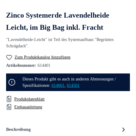
Zinco Systemerde Lavendelheide
Leicht, im Big Bag inkl. Fracht
"Lavendelheide-Leicht" ist Teil des Systemaufbaus "Begrüntes
Schrägdach".
Zum Produktkatalog hinzufügen
Artikelnummer:
614401
Dieses Produkt gibt es auch in anderen Abmessungen /
Spezifikationen:
614601
,
614501
Produktdatenblatt
Einbauanleitung
Beschreibung