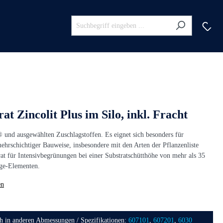
t Zincolit Plus im Silo, inkl. Fracht
® und ausgewählten Zuschlagstoffen. Es eignet sich besonders für
ehrschichtiger Bauweise, insbesondere mit den Arten der Pflanzenliste
at für Intensivbegrünungen bei einer Substratschütthöhe von mehr als 35
ge-Elementen.
en
ch in anderen Abmessungen / Spezifikationen:
607101
,
607201
,
6030