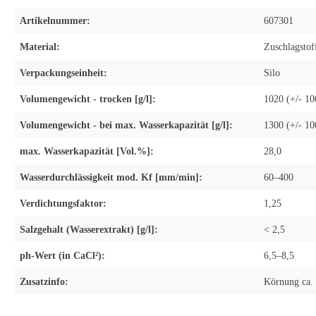
Artikelnummer:
607301
Material:
Zuschlagstof
Verpackungseinheit:
Silo
Volumengewicht - trocken [g/l]:
1020 (+/- 10
Volumengewicht - bei max. Wasserkapazität [g/l]:
1300 (+/- 10
max. Wasserkapazität [Vol.%]:
28,0
Wasserdurchlässigkeit mod. Kf [mm/min]:
60–400
Verdichtungsfaktor:
1,25
Salzgehalt (Wasserextrakt) [g/l]:
< 2,5
ph-Wert (in CaCl²):
6,5–8,5
Zusatzinfo:
Körnung ca.