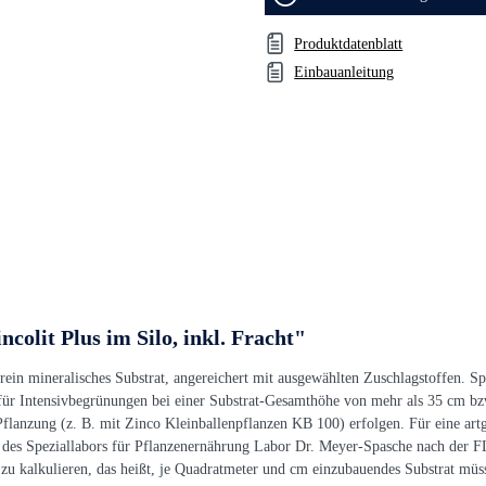
Produktdatenblatt
Einbauanleitung
olit Plus im Silo, inkl. Fracht"
s, rein mineralisches Substrat, angereichert mit ausgewählten Zuschlagstoffen.
t für Intensivbegrünungen bei einer Substrat-Gesamthöhe von mehr als 35 cm b
 Pflanzung (z. B. mit Zinco Kleinballenpflanzen KB 100) erfolgen. Für eine a
le des Speziallabors für Pflanzenernährung Labor Dr. Meyer-Spasche nach der F
zu kalkulieren, das heißt, je Quadratmeter und cm einzubauendes Substrat müss