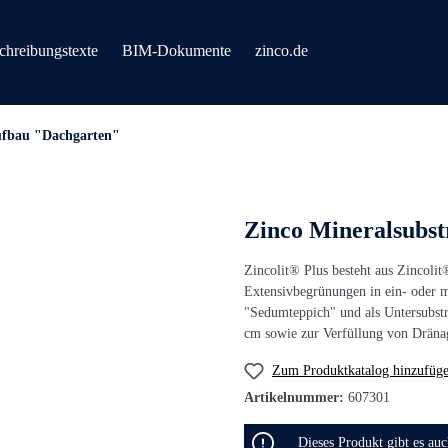
chreibungstexte
BIM-Dokumente
zinco.de
ufbau "Dachgarten"
Zinco Mineralsubstra
Zincolit® Plus besteht aus Zincolit
Extensivbegrünungen in ein- oder m
"Sedumteppich" und als Untersubstr
cm sowie zur Verfüllung von Dräna
Zum Produktkatalog hinzufüg
Artikelnummer:
607301
Dieses Produkt gibt es au