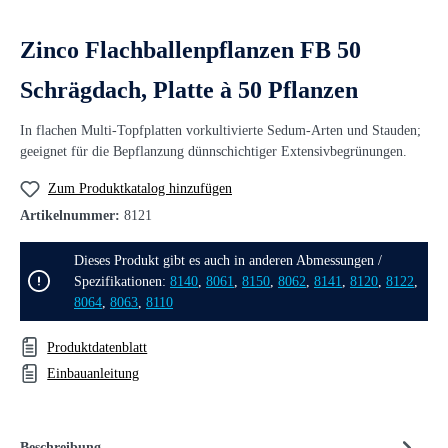
Zinco Flachballenpflanzen FB 50
Schrägdach, Platte à 50 Pflanzen
In flachen Multi-Topfplatten vorkultivierte Sedum-Arten und Stauden;
geeignet für die Bepflanzung dünnschichtiger Extensivbegrünungen.
Zum Produktkatalog hinzufügen
Artikelnummer:
8121
Dieses Produkt gibt es auch in anderen Abmessungen /
Spezifikationen:
8140
,
8061
,
8150
,
8062
,
8141
,
8120
,
8122
,
8064
,
8063
,
8110
Produktdatenblatt
Einbauanleitung
Beschreibung